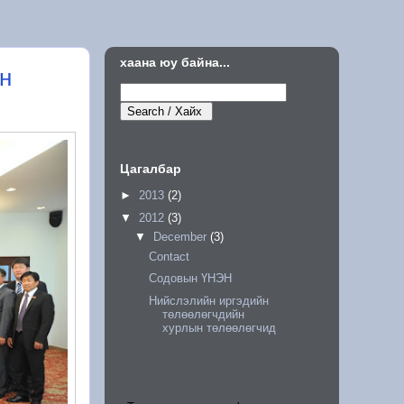
хаана юу байна...
н
Цагалбар
►
2013
(2)
▼
2012
(3)
▼
December
(3)
Contact
Содовын ҮНЭН
Нийслэлийн иргэдийн
төлөөлөгчдийн
хурлын төлөөлөгчид