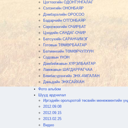
Цогтоогийн ОДОНТУНГАЛАГ
Сэлэнгийн ОНОНБАЯР
Дэмбэрэлийн ОРОСОО
Бадарчийн ОТГОНБАЯР
Сорогжоогийн ОЧИРБАТ
Цэндийн САНДАГ-ОЧИР
Батсүхийн САРАНЧИМЭГ
Готовын ТӨМӨРБААТАР
Батмөнхийн ТӨМӨРЧУЛУУН
Содовын ҮНЭН
Дамбийжавын ХҮРЭЛБААТАР
Ламжавын ШАГДАРРАГЧАА
Бямбасүрэнгийн ЭНХ-АМГАЛАН
Даньдайн ЭНХСАЙХАН
Фото альбом
Шууд ардчилал
Иргэдийн оролцоотой төсвийн менежментийн үн
2012.09.08
2012.09.15
2013.02.25
Видео