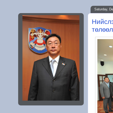
Saturday, D
Нийслэ
төлөөл