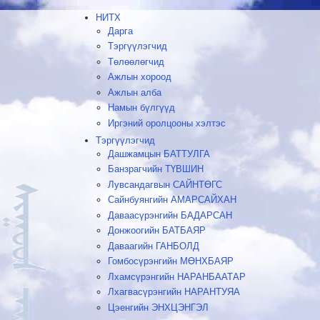
НИТХ
Дарга
Тэргүүлэгчид
Төлөөлөгчид
Ажлын хороод
Ажлын алба
Намын бүлгүүд
Иргэний оролцооны хэлтэс
Тэргүүлэгчид
Дашжамцын БАТТУЛГА
Банзрагчийн ТҮВШИН
Лувсандагвын САЙНТӨГС
Сайнбуянгийн АМАРСАЙХАН
Даваасүрэнгийн БАДАРСАН
Донжоогийн БАТБАЯР
Даваагийн ГАНБОЛД
Гомбосүрэнгийн МӨНХБАЯР
Лхамсүрэнгийн НАРАНБААТАР
Лхагвасүрэнгийн НАРАНТУЯА
Цэенгийн ЭНХЦЭНГЭЛ