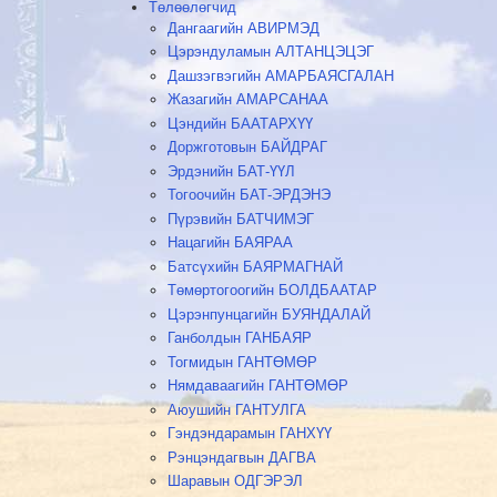
Төлөөлөгчид
Дангаагийн АВИРМЭД
Цэрэндуламын АЛТАНЦЭЦЭГ
Дашзэгвэгийн АМАРБАЯСГАЛАН
Жазагийн АМАРСАНАА
Цэндийн БААТАРХҮҮ
Доржготовын БАЙДРАГ
Эрдэнийн БАТ-ҮҮЛ
Тогоочийн БАТ-ЭРДЭНЭ
Пүрэвийн БАТЧИМЭГ
Нацагийн БАЯРАА
Батсүхийн БАЯРМАГНАЙ
Төмөртогоогийн БОЛДБААТАР
Цэрэнпунцагийн БУЯНДАЛАЙ
Ганболдын ГАНБАЯР
Тогмидын ГАНТӨМӨР
Нямдаваагийн ГАНТӨМӨР
Аюушийн ГАНТУЛГА
Гэндэндарамын ГАНХҮҮ
Рэнцэндагвын ДАГВА
Шаравын ОДГЭРЭЛ