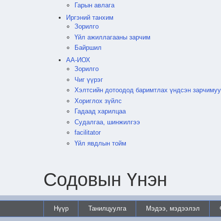
Гарын авлага
Иргэний танхим
Зорилго
Үйл ажиллагааны зарчим
Байршил
АА-ИОХ
Зорилго
Чиг үүрэг
Хэлтсийн дотоодод баримтлах үндсэн зарчиму
Хориглох зүйлс
Гадаад харилцаа
Судалгаа, шинжилгээ
facilitator
Үйл явдлын тойм
Содовын Үнэн
Нүүр
Танилцуулга
Мэдээ, мэдээлэл